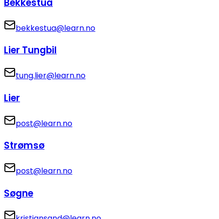
Bekkestua
bekkestua@learn.no
Lier Tungbil
tung.lier@learn.no
Lier
post@learn.no
Strømsø
post@learn.no
Søgne
kristiansand@learn.no