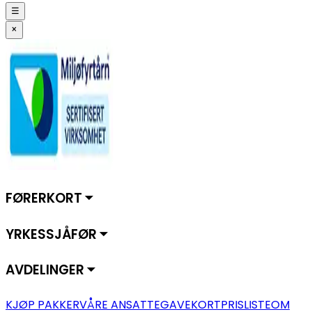
☰
×
FØRERKORT ⏷
YRKESSJÅFØR ⏷
AVDELINGER ⏷
KJØP PAKKER
VÅRE ANSATTE
GAVEKORT
PRISLISTE
OM