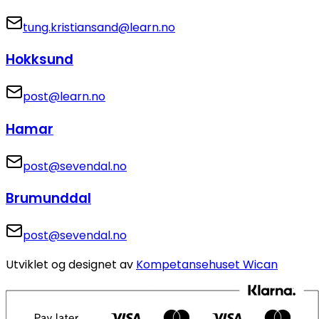
tung.kristiansand@learn.no
Hokksund
post@learn.no
Hamar
post@sevendal.no
Brumunddal
post@sevendal.no
Utviklet og designet av
Kompetansehuset Wican