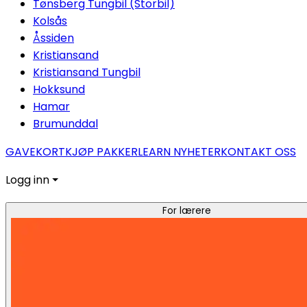
Tønsberg Tungbil (Storbil)
Kolsås
Åssiden
Kristiansand
Kristiansand Tungbil
Hokksund
Hamar
Brumunddal
GAVEKORT
KJØP PAKKER
LEARN NYHETER
KONTAKT OSS
Logg inn ⏷
For lærere