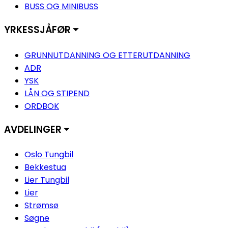
BUSS OG MINIBUSS
YRKESSJÅFØR ⏷
GRUNNUTDANNING OG ETTERUTDANNING
ADR
YSK
LÅN OG STIPEND
ORDBOK
AVDELINGER ⏷
Oslo Tungbil
Bekkestua
Lier Tungbil
Lier
Strømsø
Søgne