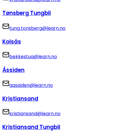
Tønsberg Tungbil
tung.tonsberg@learn.no
Kolsås
bekkestua@learn.no
Åssiden
aassiden@learn.no
Kristiansand
kristiansand@learn.no
Kristiansand Tungbil