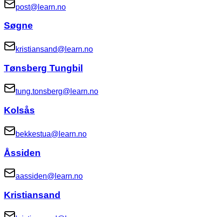
post@learn.no
Søgne
kristiansand@learn.no
Tønsberg Tungbil
tung.tonsberg@learn.no
Kolsås
bekkestua@learn.no
Åssiden
aassiden@learn.no
Kristiansand