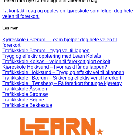
reisen mot nye førerrettigheter allerede i dag.
Ta kontakt i dag og opplev en kjøreskole som følger deg hele
veien til førerkort.
Les mer
Kjøreskole i Bærum – Learn hjelper deg hele veien til
førerkort
Trafikkskole Bærum – trygg vei til lappen
Trygg og effektiv opplæring med Learn Kolsås
Trafikkskole Kolsås – veien til førerkort gjort enkelt
Kjøreskole Hokksund – hvor raskt får du lappen?
Trafikkskole Hokksund – Trygg og effektiv vei til bilappen
Trafikkskole i Bærum – Sikker og effektiv vei til førerkort
Trafikkskole i Tønsberg – Få førerkort for tunge kjøretøy
Trafikkskole Åssiden
Trafikkskole Strømsø
Trafikkskole Søgne
Trafikkskole Bekkestua