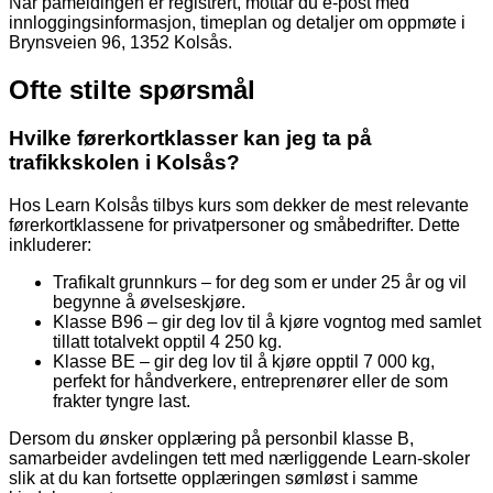
Når påmeldingen er registrert, mottar du e-post med
innloggingsinformasjon, timeplan og detaljer om oppmøte i
Brynsveien 96, 1352 Kolsås.
Ofte stilte spørsmål
Hvilke førerkortklasser kan jeg ta på
trafikkskolen i Kolsås?
Hos Learn Kolsås tilbys kurs som dekker de mest relevante
førerkortklassene for privatpersoner og småbedrifter. Dette
inkluderer:
Trafikalt grunnkurs – for deg som er under 25 år og vil
begynne å øvelseskjøre.
Klasse B96 – gir deg lov til å kjøre vogntog med samlet
tillatt totalvekt opptil 4 250 kg.
Klasse BE – gir deg lov til å kjøre opptil 7 000 kg,
perfekt for håndverkere, entreprenører eller de som
frakter tyngre last.
Dersom du ønsker opplæring på personbil klasse B,
samarbeider avdelingen tett med nærliggende Learn-skoler
slik at du kan fortsette opplæringen sømløst i samme