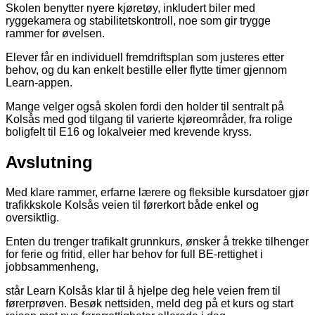
Skolen benytter nyere kjøretøy, inkludert biler med
ryggekamera og stabilitetskontroll, noe som gir trygge
rammer for øvelsen.
Elever får en individuell fremdriftsplan som justeres etter
behov, og du kan enkelt bestille eller flytte timer gjennom
Learn-appen.
Mange velger også skolen fordi den holder til sentralt på
Kolsås med god tilgang til varierte kjøreområder, fra rolige
boligfelt til E16 og lokalveier med krevende kryss.
Avslutning
Med klare rammer, erfarne lærere og fleksible kursdatoer gjør
trafikkskole Kolsås veien til førerkort både enkel og
oversiktlig.
Enten du trenger trafikalt grunnkurs, ønsker å trekke tilhenger
for ferie og fritid, eller har behov for full BE-rettighet i
jobbsammenheng,
står Learn Kolsås klar til å hjelpe deg hele veien frem til
førerprøven. Besøk nettsiden, meld deg på et kurs og start