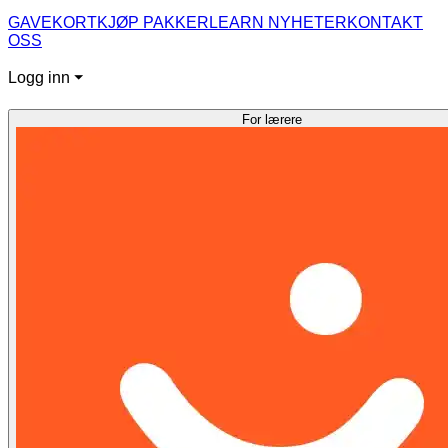
GAVEKORT
KJØP PAKKER
LEARN NYHETER
KONTAKT
OSS
Logg inn ⏷
For lærere