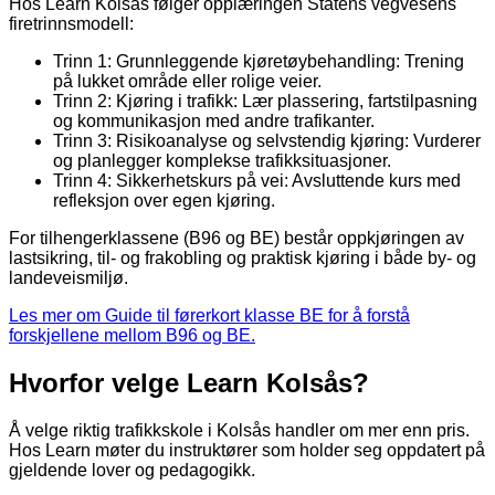
Hos Learn Kolsås følger opplæringen Statens vegvesens
firetrinnsmodell:
Trinn 1: Grunnleggende kjøretøybehandling: Trening
på lukket område eller rolige veier.
Trinn 2: Kjøring i trafikk: Lær plassering, fartstilpasning
og kommunikasjon med andre trafikanter.
Trinn 3: Risikoanalyse og selvstendig kjøring: Vurderer
og planlegger komplekse trafikksituasjoner.
Trinn 4: Sikkerhetskurs på vei: Avsluttende kurs med
refleksjon over egen kjøring.
For tilhengerklassene (B96 og BE) består oppkjøringen av
lastsikring, til- og frakobling og praktisk kjøring i både by- og
landeveismiljø.
Les mer om Guide til førerkort klasse BE for å forstå
forskjellene mellom B96 og BE.
Hvorfor velge Learn Kolsås?
Å velge riktig trafikkskole i Kolsås handler om mer enn pris.
Hos Learn møter du instruktører som holder seg oppdatert på
gjeldende lover og pedagogikk.