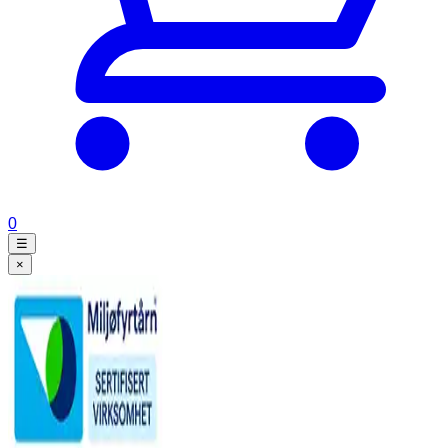
0
☰
×