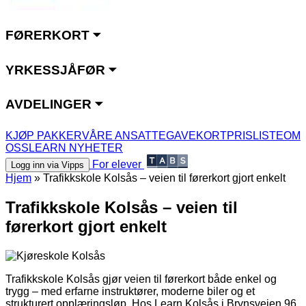
FØRERKORT ⏷
YRKESSJÅFØR ⏷
AVDELINGER ⏷
KJØP PAKKER
VÅRE ANSATTE
GAVEKORT
PRISLISTE
OM
OSS
LEARN NYHETER
For elever
Logg inn via Vipps
Hjem
»
Trafikkskole Kolsås – veien til førerkort gjort enkelt
Trafikkskole Kolsås – veien til
førerkort gjort enkelt
Trafikkskole Kolsås gjør veien til førerkort både enkel og
trygg – med erfarne instruktører, moderne biler og et
strukturert opplæringsløp. Hos Learn Kolsås i Brynsveien 96