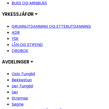
BUSS OG MINIBUSS
YRKESSJÅFØR ⏷
GRUNNUTDANNING OG ETTERUTDANNING
ADR
YSK
LÅN OG STIPEND
ORDBOK
AVDELINGER ⏷
Oslo Tungbil
Bekkestua
Lier Tungbil
Lier
Strømsø
Søgne