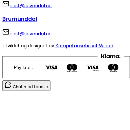
post@sevendal.no
Brumunddal
post@sevendal.no
Utviklet og designet av
Kompetansehuset Wican
Chat med Learnie