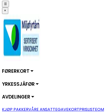
☰
×
FØRERKORT ⏷
YRKESSJÅFØR ⏷
AVDELINGER ⏷
KJØP PAKKER
VÅRE ANSATTE
GAVEKORT
PRISLISTE
OM