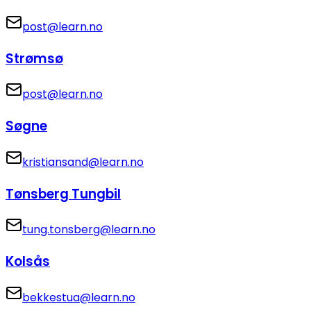
post@learn.no
Strømsø
post@learn.no
Søgne
kristiansand@learn.no
Tønsberg Tungbil
tung.tonsberg@learn.no
Kolsås
bekkestua@learn.no