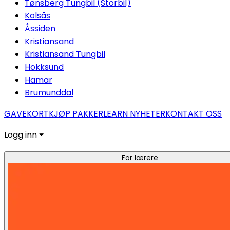
Tønsberg Tungbil (Storbil)
Kolsås
Åssiden
Kristiansand
Kristiansand Tungbil
Hokksund
Hamar
Brumunddal
GAVEKORT
KJØP PAKKER
LEARN NYHETER
KONTAKT OSS
Logg inn ⏷
For lærere