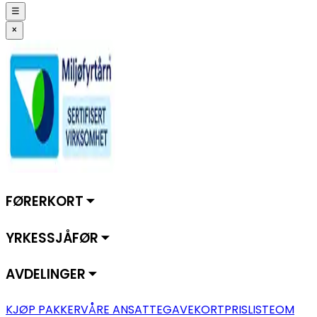
☰
×
FØRERKORT ⏷
YRKESSJÅFØR ⏷
AVDELINGER ⏷
KJØP PAKKER
VÅRE ANSATTE
GAVEKORT
PRISLISTE
OM