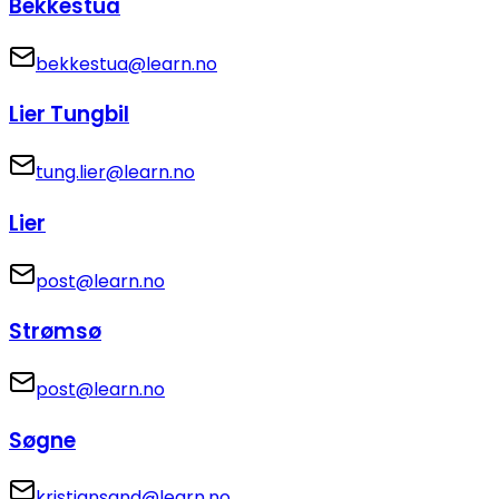
Bekkestua
bekkestua@learn.no
Lier Tungbil
tung.lier@learn.no
Lier
post@learn.no
Strømsø
post@learn.no
Søgne
kristiansand@learn.no