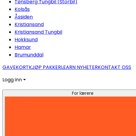
Tønsberg Tungbil (Storbil)
Kolsås
Åssiden
Kristiansand
Kristiansand Tungbil
Hokksund
Hamar
Brumunddal
GAVEKORT
KJØP PAKKER
LEARN NYHETER
KONTAKT OSS
Logg inn ⏷
For lærere