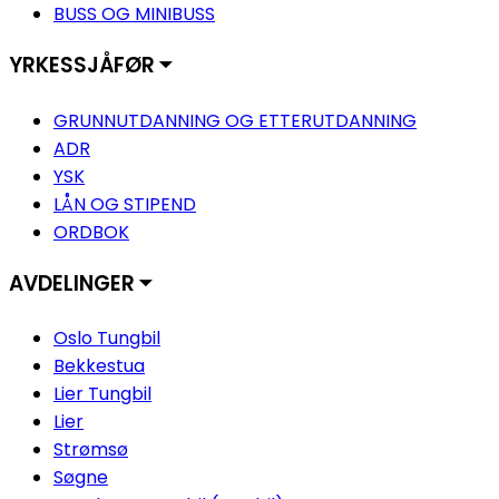
BUSS OG MINIBUSS
YRKESSJÅFØR ⏷
GRUNNUTDANNING OG ETTERUTDANNING
ADR
YSK
LÅN OG STIPEND
ORDBOK
AVDELINGER ⏷
Oslo Tungbil
Bekkestua
Lier Tungbil
Lier
Strømsø
Søgne