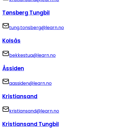
Tønsberg Tungbil
tung.tonsberg@learn.no
Kolsås
bekkestua@learn.no
Åssiden
aassiden@learn.no
Kristiansand
kristiansand@learn.no
Kristiansand Tungbil