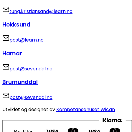
tung.kristiansand@learn.no
Hokksund
post@learn.no
Hamar
post@sevendal.no
Brumunddal
post@sevendal.no
Utviklet og designet av
Kompetansehuset Wican