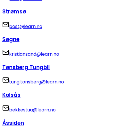
Strømsø
post@learn.no
Søgne
kristiansand@learn.no
Tønsberg Tungbil
tung.tonsberg@learn.no
Kolsås
bekkestua@learn.no
Åssiden