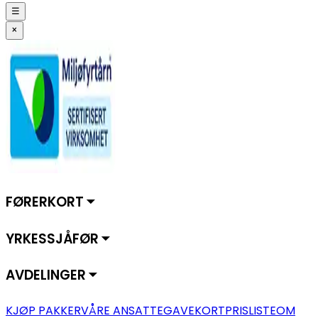
☰
×
FØRERKORT ⏷
YRKESSJÅFØR ⏷
AVDELINGER ⏷
KJØP PAKKER
VÅRE ANSATTE
GAVEKORT
PRISLISTE
OM