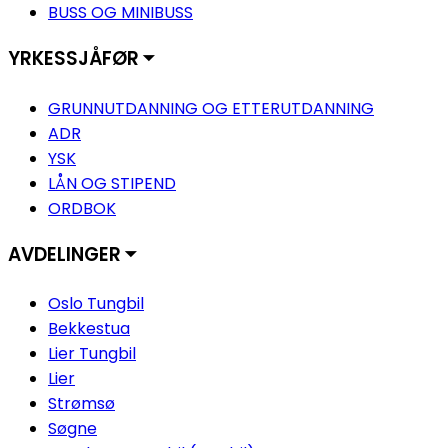
BUSS OG MINIBUSS
YRKESSJÅFØR ⏷
GRUNNUTDANNING OG ETTERUTDANNING
ADR
YSK
LÅN OG STIPEND
ORDBOK
AVDELINGER ⏷
Oslo Tungbil
Bekkestua
Lier Tungbil
Lier
Strømsø
Søgne