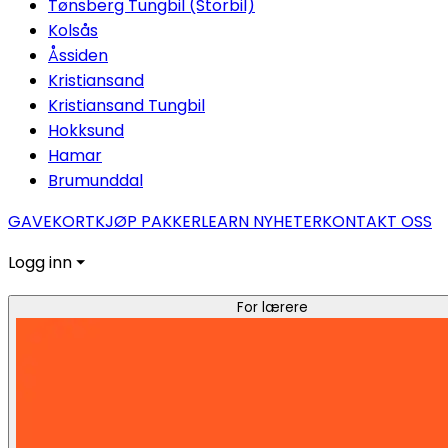
Tønsberg Tungbil (Storbil)
Kolsås
Åssiden
Kristiansand
Kristiansand Tungbil
Hokksund
Hamar
Brumunddal
GAVEKORT
KJØP PAKKER
LEARN NYHETER
KONTAKT OSS
Logg inn ⏷
For lærere