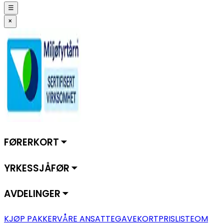
☰
×
FØRERKORT ⏷
YRKESSJÅFØR ⏷
AVDELINGER ⏷
KJØP PAKKER
VÅRE ANSATTE
GAVEKORT
PRISLISTE
OM