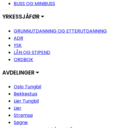
BUSS OG MINIBUSS
YRKESSJÅFØR ⏷
GRUNNUTDANNING OG ETTERUTDANNING
ADR
YSK
LÅN OG STIPEND
ORDBOK
AVDELINGER ⏷
Oslo Tungbil
Bekkestua
Lier Tungbil
Lier
Strømsø
Søgne