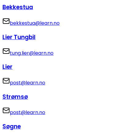
Bekkestua
bekkestua@learn.no
Lier Tungbil
tung.lier@learn.no
Lier
post@learn.no
Strømsø
post@learn.no
Søgne