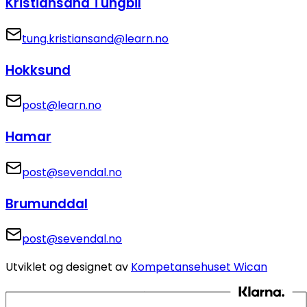
Kristiansand Tungbil
tung.kristiansand@learn.no
Hokksund
post@learn.no
Hamar
post@sevendal.no
Brumunddal
post@sevendal.no
Utviklet og designet av
Kompetansehuset Wican