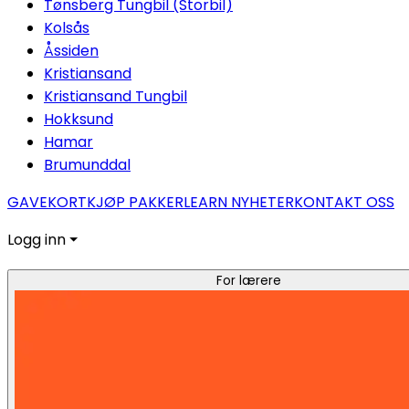
Tønsberg Tungbil (Storbil)
Kolsås
Åssiden
Kristiansand
Kristiansand Tungbil
Hokksund
Hamar
Brumunddal
GAVEKORT
KJØP PAKKER
LEARN NYHETER
KONTAKT OSS
Logg inn ⏷
For lærere