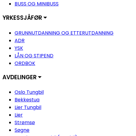
BUSS OG MINIBUSS
YRKESSJÅFØR ⏷
GRUNNUTDANNING OG ETTERUTDANNING
ADR
YSK
LÅN OG STIPEND
ORDBOK
AVDELINGER ⏷
Oslo Tungbil
Bekkestua
Lier Tungbil
Lier
Strømsø
Søgne