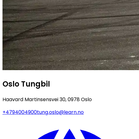
Oslo Tungbil
Haavard Martinsensvei 30, 0978 Oslo
+4794004900
tung.oslo@learn.no