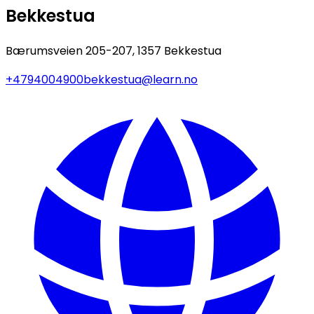
Bekkestua
Bærumsveien 205-207, 1357 Bekkestua
+4794004900
bekkestua@learn.no