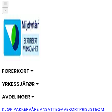
☰
×
FØRERKORT ⏷
YRKESSJÅFØR ⏷
AVDELINGER ⏷
KJØP PAKKER
VÅRE ANSATTE
GAVEKORT
PRISLISTE
OM