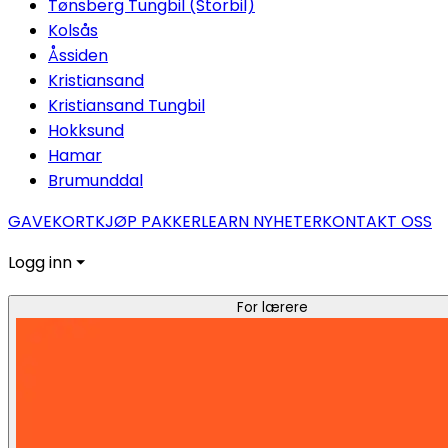
Tønsberg Tungbil (Storbil)
Kolsås
Åssiden
Kristiansand
Kristiansand Tungbil
Hokksund
Hamar
Brumunddal
GAVEKORT
KJØP PAKKER
LEARN NYHETER
KONTAKT OSS
Logg inn ⏷
For lærere