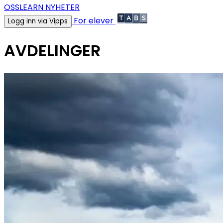
OSS
LEARN NYHETER
For elever
Logg inn via Vipps
AVDELINGER