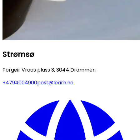
Strømsø
Torgeir Vraas plass 3, 3044 Drammen
+4794004900
post@learn.no