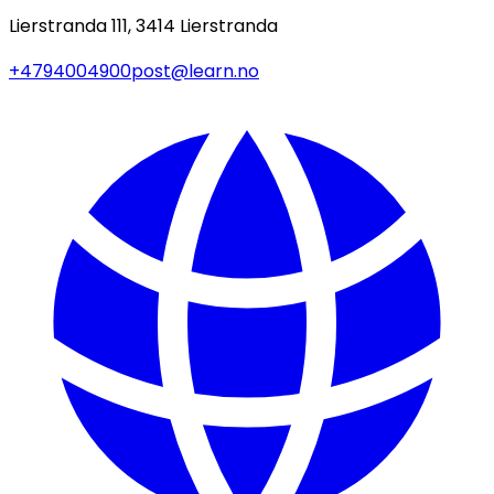
Lierstranda 111, 3414 Lierstranda
+4794004900
post@learn.no