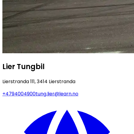
Lier Tungbil
Lierstranda 111, 3414 Lierstranda
+4794004900
tung.lier@learn.no